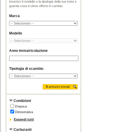
Inserisci il modello o la tipologia della tua moto e
guarda cosa ti viene offerto in cambio.
Marca
Modello
Anno immatricolazione
Tipologia di scambio
0
annunci trovati
Condizioni
D'epoca
Dimostrativa
Espandi tutti
Carburanti