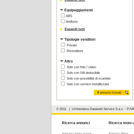
Equipaggiamenti
ABS
Antifurto
Espandi tutti
Tipologie venditori
Privato
Rivenditore
Altro
Solo con foto / video
Solo con IVA deducibile
Solo con possibilità di scambio
Solo con vernice metallizzata
0
annunci trovati
© 2011
| Un'iniziativa
Dataweb Service S.a.s.
- P.IV
Ricerca annunci
Ricerca moto 
Annunci moto nuove
Annunci Bmw