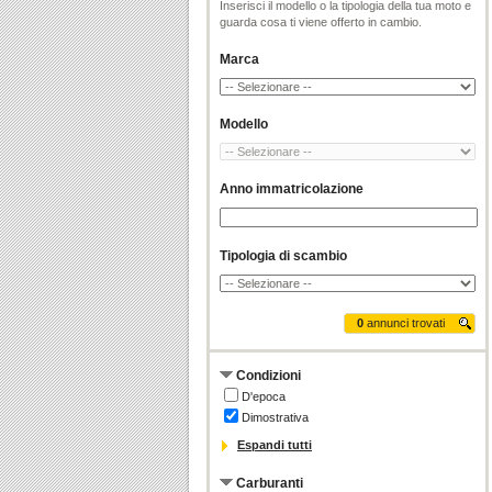
Inserisci il modello o la tipologia della tua moto e
guarda cosa ti viene offerto in cambio.
Marca
Modello
Anno immatricolazione
Tipologia di scambio
0
annunci trovati
Condizioni
D'epoca
Dimostrativa
Espandi tutti
Carburanti