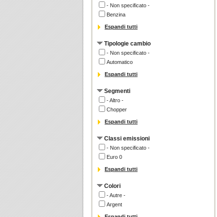
- Non specificato -
Benzina
Espandi tutti
Tipologie cambio
- Non specificato -
Automatico
Espandi tutti
Segmenti
- Altro -
Chopper
Espandi tutti
Classi emissioni
- Non specificato -
Euro 0
Espandi tutti
Colori
- Autre -
Argent
Espandi tutti