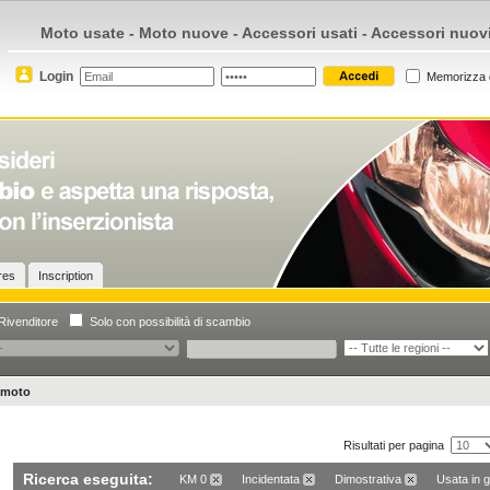
Moto usate - Moto nuove - Accessori usati - Accessori nuov
Login
Memorizza 
ires
Inscription
Rivenditore
Solo con possibilità di scambio
 moto
Risultati per pagina
Ricerca eseguita:
KM 0
Incidentata
Dimostrativa
Usata in 