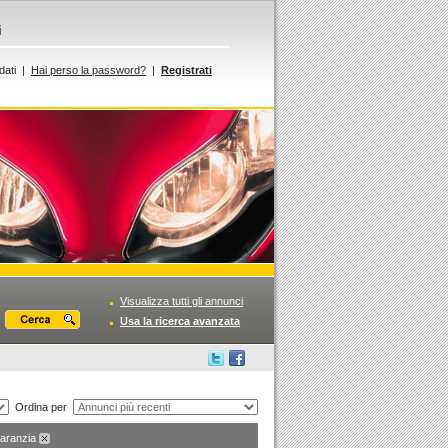
i
dati |
Hai perso la password?
|
Registrati
Visualizza tutti gli annunci
Usa la ricerca avanzata
Ordina per
garanzia