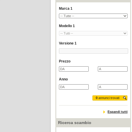
Marca 1
Modello 1
Versione 1
Prezzo
Anno
0
annunci trovati
Espandi tutti
Ricerca scambio