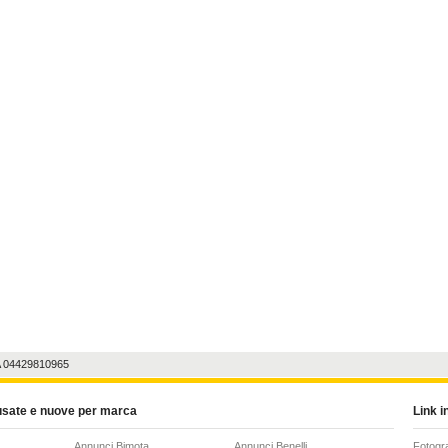
A 04429810965
usate e nuove per marca
Link in
Annunci Bimota
Annunci Benelli
Fotogr