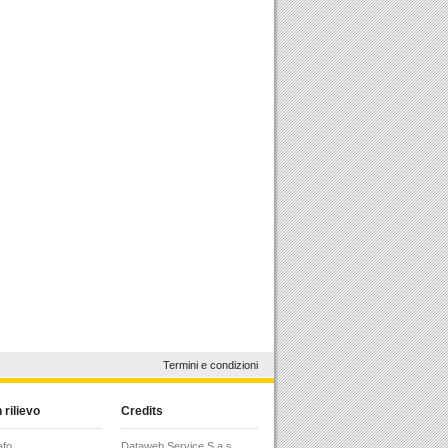
Termini e condizioni
 rilievo
Credits
afo
Dataweb Service S.a.s.