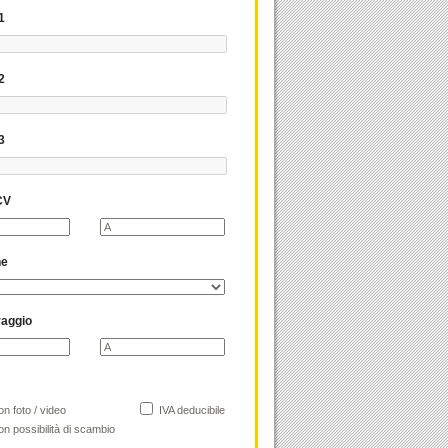
1
2
3
CV
ne
raggio
n foto / video
IVA deducibile
n possibilità di scambio