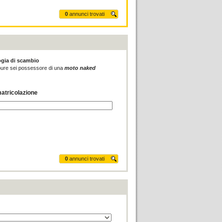
0
annunci trovati
ogia di scambio
 oppure sei possessore di una
moto naked
atricolazione
0
annunci trovati