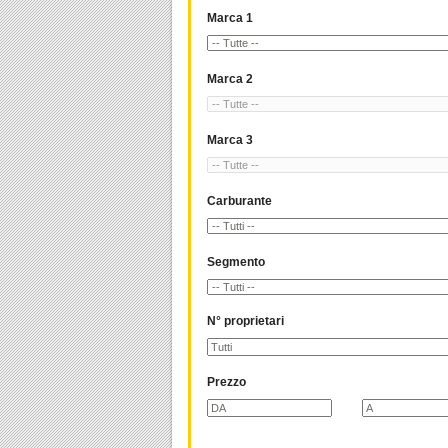
Marca 1
Marca 2
Marca 3
Carburante
Segmento
N° proprietari
Prezzo