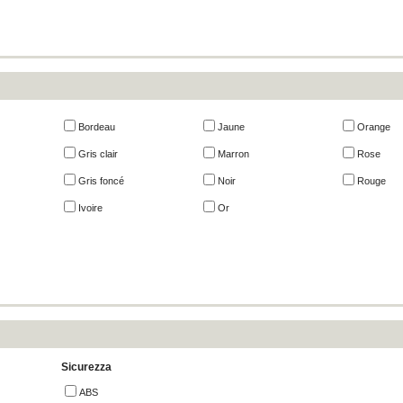
Bordeau
Jaune
Orange
Gris clair
Marron
Rose
Gris foncé
Noir
Rouge
Ivoire
Or
Sicurezza
ABS