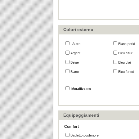
Colori esterno
- Autre -
Blanc perlé
Argent
Bleu azur
Beige
Bleu clair
Blanc
Bleu foncé
Metallizzato
Equipaggiamenti
Comfort
Bauletto posteriore