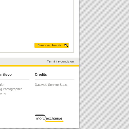
0
annunci trovati
Termini e condizioni
 rilievo
Credits
afo
Dataweb Service S.a.s.
g Photographer
Como