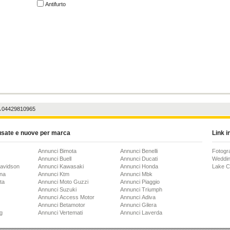
Antifurto
A 04429810965
usate e nuove per marca
Link in
Annunci Bimota
Annunci Benelli
Fotogr
Annunci Buell
Annunci Ducati
Weddin
Davidson
Annunci Kawasaki
Annunci Honda
Lake 
na
Annunci Ktm
Annunci Mbk
ta
Annunci Moto Guzzi
Annunci Piaggio
Annunci Suzuki
Annunci Triumph
Annunci Access Motor
Annunci Adiva
Annunci Betamotor
Annunci Gilera
g
Annunci Vertemati
Annunci Laverda
 Brian
Annunci Bultaco
Annunci Mondial
Annunci Italjet
Annunci Moto Morini