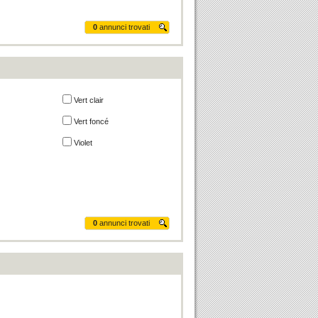
0
annunci trovati
Vert clair
Vert foncé
Violet
0
annunci trovati