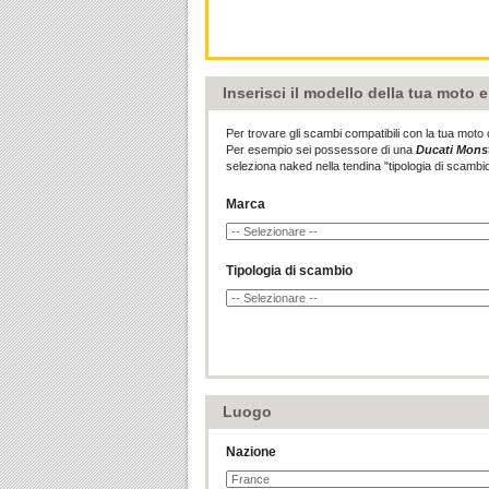
Inserisci il modello della tua moto 
Per trovare gli scambi compatibili con la tua moto 
Per esempio sei possessore di una
Ducati Monst
seleziona naked nella tendina "tipologia di scambio
Marca
Tipologia di scambio
Luogo
Nazione