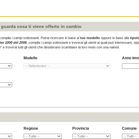
e guarda cosa ti viene offerto in cambio
compila i campi sottostanti. Potrai ricercare in base al
tuo modello
oppure in base alla
tipol
er 1000 del 2006
, compila i campi sottostanti e troverai gli utenti ai quali può interessare,
" e troverai tutti gli utenti che desiderano scambiare la loro moto con una naked.
Modello
Anno imm
Regione
Provincia
Comune