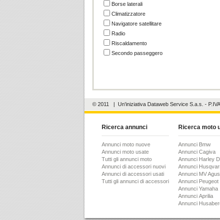
Borse laterali
Climatizzatore
Navigatore satellitare
Radio
Riscaldamento
Secondo passeggero
© 2011
| Un'iniziativa
Dataweb Service S.a.s.
- P.IV
Ricerca annunci
Ricerca moto 
Annunci moto nuove
Annunci Bmw
Annunci moto usate
Annunci Cagiva
Tutti gli annunci moto
Annunci Harley 
Annunci di accessori nuovi
Annunci Husqvar
Annunci di accessori usati
Annunci MV Agus
Tutti gli annunci di accessori
Annunci Peugeot
Annunci Yamaha
Annunci Aprilia
Annunci Husaber
Annunci Ghezzi &
Annunci Hm