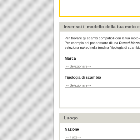
Inserisci il modello della tua moto 
Per trovare gli scambi compatibili con la tua moto 
Per esempio sei possessore di una
Ducati Monst
seleziona naked nella tendina "tipologia di scambio
Marca
Tipologia di scambio
Luogo
Nazione