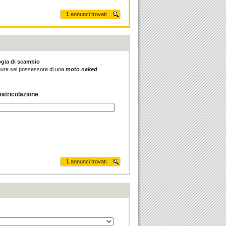
1
annunci trovati
ogia di scambio
 oppure sei possessore di una
moto naked
atricolazione
1
annunci trovati