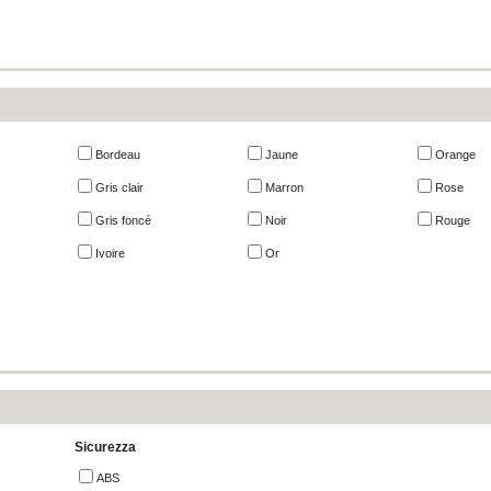
Bordeau
Jaune
Orange
Gris clair
Marron
Rose
Gris foncé
Noir
Rouge
Ivoire
Or
Sicurezza
ABS