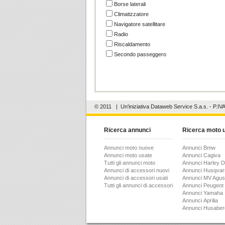
Borse laterali
Climatizzatore
Navigatore satellitare
Radio
Riscaldamento
Secondo passeggero
© 2011
| Un'iniziativa
Dataweb Service S.a.s.
- P.IV
Ricerca annunci
Ricerca moto 
Annunci moto nuove
Annunci Bmw
Annunci moto usate
Annunci Cagiva
Tutti gli annunci moto
Annunci Harley 
Annunci di accessori nuovi
Annunci Husqvar
Annunci di accessori usati
Annunci MV Agus
Tutti gli annunci di accessori
Annunci Peugeot
Annunci Yamaha
Annunci Aprilia
Annunci Husaber
Annunci Ghezzi &
Annunci Hm