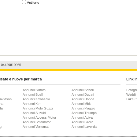
Antifurto
A 04429810965
usate e nuove per marca
Link in
Annunci Bimota
Annunci Benelli
Fotogr
Annunci Buell
Annunci Ducati
Weddin
Davidson
Annunci Kawasaki
Annunci Honda
Lake 
na
Annunci Ktm
Annunci Mbk
ta
Annunci Moto Guzzi
Annunci Piaggio
Annunci Suzuki
Annunci Triumph
Annunci Access Motor
Annunci Adiva
Annunci Betamotor
Annunci Gilera
g
Annunci Vertemati
Annunci Laverda
 Brian
Annunci Bultaco
Annunci Mondial
Annunci Italjet
Annunci Moto Morini