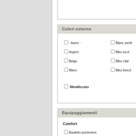
Colori esterno
- Autre -
Blanc perlé
Argent
Bleu azur
Beige
Bleu clair
Blanc
Bleu foncé
Metallizzato
Equipaggiamenti
Comfort
Bauletto posteriore