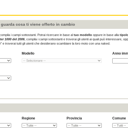
e guarda cosa ti viene offerto in cambio
compila i campi sottostanti. Potrai ricercare in base al
tuo modello
oppure in base alla
tipol
er 1000 del 2006
, compila i campi sottostanti e troverai gli utenti ai quali può interessare,
" e troverai tutti gli utenti che desiderano scambiare la loro moto con una naked.
Modello
Anno imm
Regione
Provincia
Comune