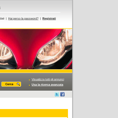
i
dati |
Hai perso la password?
|
Registrati
Visualizza tutti gli annunci
Usa la ricerca avanzata