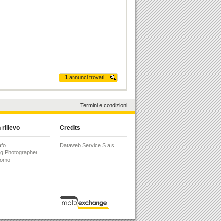
1
annunci trovati
Termini e condizioni
 rilievo
Credits
afo
Dataweb Service S.a.s.
g Photographer
Como