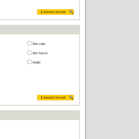
1
annunci trovati
Vert clair
Vert foncé
Violet
1
annunci trovati