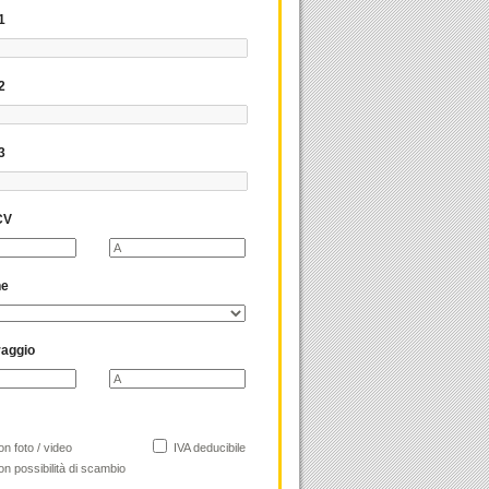
1
2
3
CV
ne
raggio
n foto / video
IVA deducibile
n possibilità di scambio