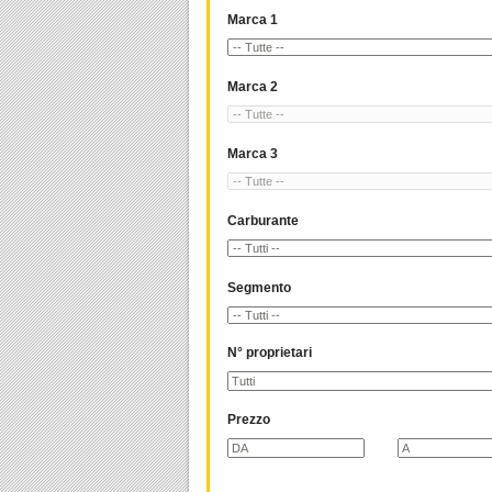
Marca 1
Marca 2
Marca 3
Carburante
Segmento
N° proprietari
Prezzo