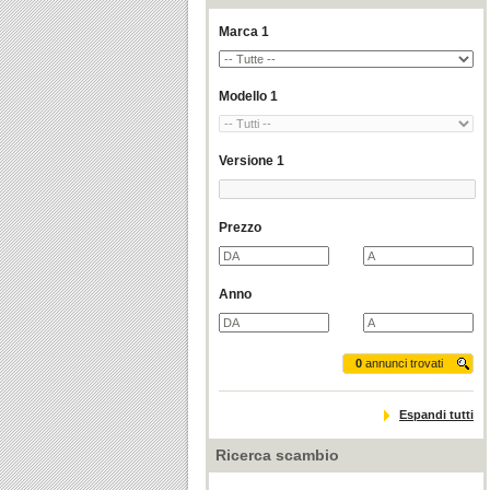
Marca 1
Modello 1
Versione 1
Prezzo
Anno
0
annunci trovati
Espandi tutti
Ricerca scambio