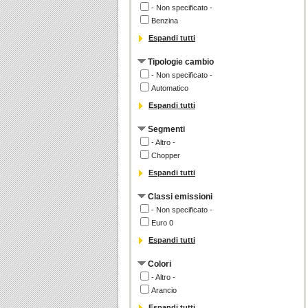
- Non specificato -
Benzina
Espandi tutti
Tipologie cambio
- Non specificato -
Automatico
Espandi tutti
Segmenti
- Altro -
Chopper
Espandi tutti
Classi emissioni
- Non specificato -
Euro 0
Espandi tutti
Colori
- Altro -
Arancio
Espandi tutti