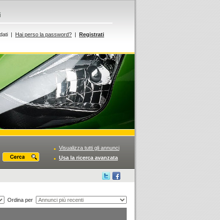
i
dati |
Hai perso la password?
|
Registrati
Visualizza tutti gli annunci
Usa la ricerca avanzata
Ordina per