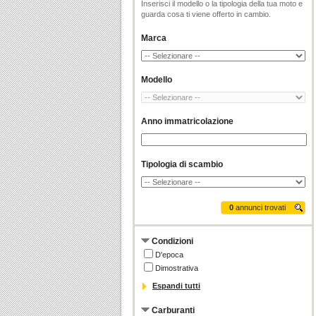
Inserisci il modello o la tipologia della tua moto e
guarda cosa ti viene offerto in cambio.
Marca
Modello
Anno immatricolazione
Tipologia di scambio
0
annunci trovati
Condizioni
D'epoca
Dimostrativa
Espandi tutti
Carburanti