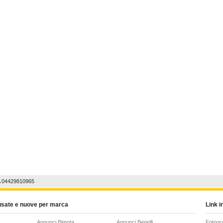
A 04429810965
usate e nuove per marca
Link in
Annunci Bimota
Annunci Benelli
Fotogr