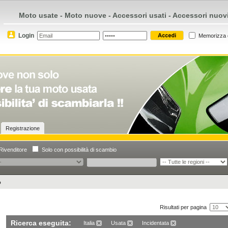
Moto usate - Moto nuove - Accessori usati - Accessori nuov
Login
Memorizza 
Registrazione
Rivenditore
Solo con possibilità di scambio
o
Risultati per pagina
Ricerca eseguita:
Italia
Usata
Incidentata