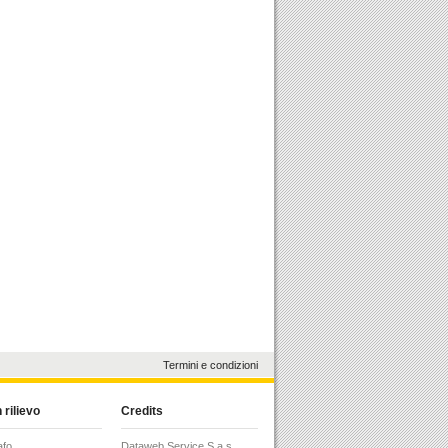
Termini e condizioni
 rilievo
Credits
afo
Dataweb Service S.a.s.