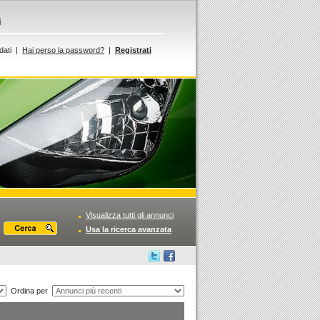
i
dati |
Hai perso la password?
|
Registrati
Visualizza tutti gli annunci
Usa la ricerca avanzata
Ordina per