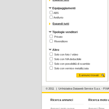
Equipaggiamenti
ABS
Antifurto
Espandi tutti
Tipologie venditori
Privato
Rivenditore
Altro
Solo con foto / video
Solo con IVA deducibile
Solo con possibilità di scambio
Solo con vernice metallizzata
1
annunci trovati
© 2011
| Un'iniziativa
Dataweb Service S.a.s.
- P.IV
Ricerca annunci
Ricerca moto 
Annunci moto nuove
Annunci Bmw