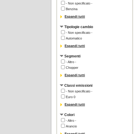
- Non specificato -
Benzina
Espandi tutti
Tipologie cambio
- Non specificato -
Automatico
Espandi tutti
Segmenti
- Altro -
Chopper
Espandi tutti
Classi emissioni
- Non specificato -
Euro 0
Espandi tutti
Colori
- Altro -
Arancio
Espandi tutti