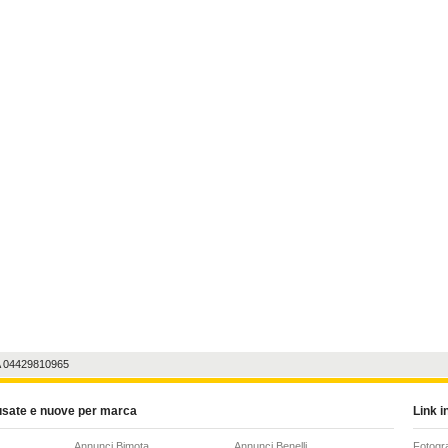
A 04429810965
usate e nuove per marca
Link in
Annunci Bimota
Annunci Benelli
Fotogr