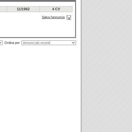
11/1982
4 CV
Salva l'annuncio
Ordina per