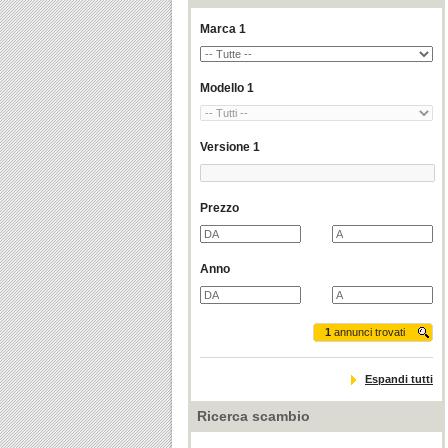
Marca 1
Modello 1
Versione 1
Prezzo
Anno
1
annunci trovati
Espandi tutti
Ricerca scambio