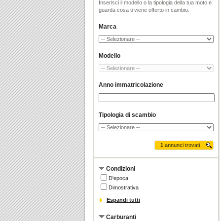
Inserisci il modello o la tipologia della tua moto e
guarda cosa ti viene offerto in cambio.
Marca
Modello
Anno immatricolazione
Tipologia di scambio
1
annunci trovati
Condizioni
D'epoca
Dimostrativa
Espandi tutti
Carburanti