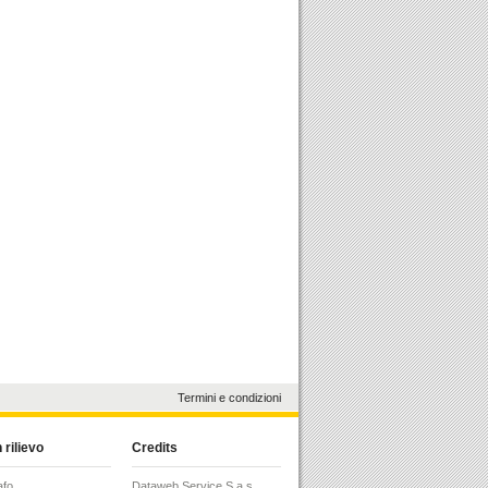
Termini e condizioni
 rilievo
Credits
afo
Dataweb Service S.a.s.