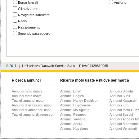
Borse laterali
Antifurto
Climatizzatore
Navigatore satellitare
Radio
Riscaldamento
Secondo passeggero
© 2011
| Un'iniziativa
Dataweb Service S.a.s.
- P.IVA 04429810965
Ricerca annunci
Ricerca moto usate e nuove per marca
Annunci moto nuove
Annunci Bmw
Annunci Bimota
Annunci moto usate
Annunci Cagiva
Annunci Buell
Tutti gli annunci moto
Annunci Harley Davidson
Annunci Kawasaki
Annunci di accessori nuovi
Annunci Husqvarna
Annunci Ktm
Annunci di accessori usati
Annunci MV Agusta
Annunci Moto Guzz
Tutti gli annunci di accessori
Annunci Peugeot
Annunci Suzuki
Annunci Yamaha
Annunci Access Mo
Annunci Aprilia
Annunci Betamotor
Annunci Husaberg
Annunci Vertemati
Annunci Ghezzi & Brian
Annunci Bultaco
Annunci Hm
Annunci Italjet