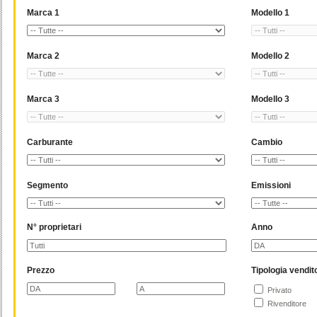
Marca 1
Modello 1
Marca 2
Modello 2
Marca 3
Modello 3
Carburante
Cambio
Segmento
Emissioni
N° proprietari
Anno
Prezzo
Tipologia vendit
Privato
Rivenditore