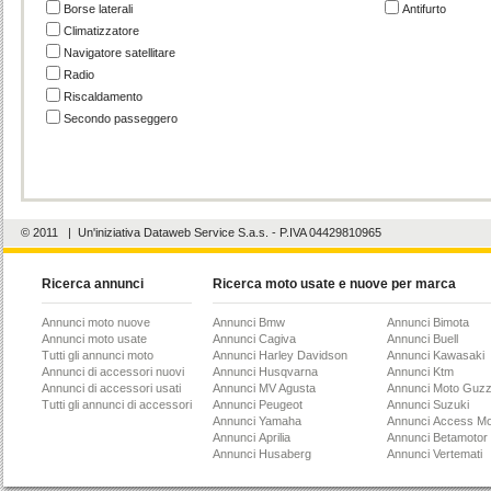
Borse laterali
Antifurto
Climatizzatore
Navigatore satellitare
Radio
Riscaldamento
Secondo passeggero
© 2011
| Un'iniziativa
Dataweb Service S.a.s.
- P.IVA 04429810965
Ricerca annunci
Ricerca moto usate e nuove per marca
Annunci moto nuove
Annunci Bmw
Annunci Bimota
Annunci moto usate
Annunci Cagiva
Annunci Buell
Tutti gli annunci moto
Annunci Harley Davidson
Annunci Kawasaki
Annunci di accessori nuovi
Annunci Husqvarna
Annunci Ktm
Annunci di accessori usati
Annunci MV Agusta
Annunci Moto Guzz
Tutti gli annunci di accessori
Annunci Peugeot
Annunci Suzuki
Annunci Yamaha
Annunci Access Mo
Annunci Aprilia
Annunci Betamotor
Annunci Husaberg
Annunci Vertemati
Annunci Ghezzi & Brian
Annunci Bultaco
Annunci Hm
Annunci Italjet