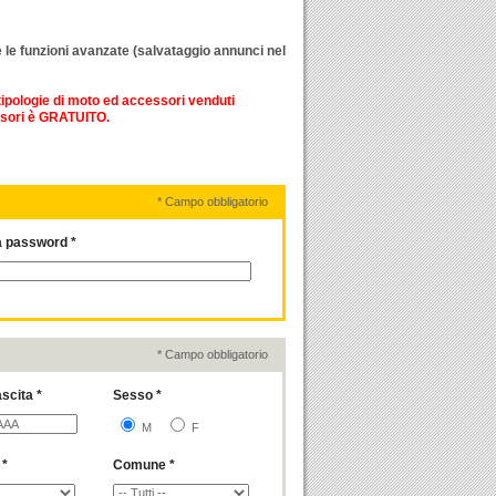
 le funzioni avanzate (salvataggio annunci nel
e tipologie di moto ed accessori venduti
ssori è
GRATUITO
.
* Campo obbligatorio
 password *
* Campo obbligatorio
scita *
Sesso *
M
F
 *
Comune *