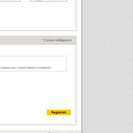
* Campo obbligatorio
 proprio sito. I nuovi termini e condizioni
ormazioni e di identificazione utente (numeri telefonici
alsiasi responsabilità o richiedere danni di qualsiasi
elle informazioni contenute nel servizio, né offre alcuna
opria inserzione dal sito nel momento in cui ottiene esito