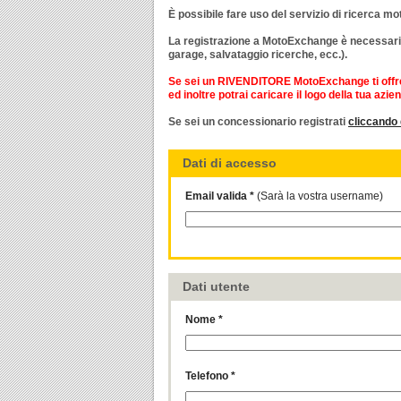
È possibile fare uso del servizio di ricerca m
La registrazione a MotoExchange è necessaria s
garage, salvataggio ricerche, ecc.).
Se sei un RIVENDITORE
MotoExchange ti offre 
ed inoltre potrai caricare il logo della tua a
Se sei un concessionario registrati
cliccando 
Dati di accesso
Email valida *
(Sarà la vostra username)
Dati utente
Nome *
Telefono *