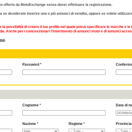
oto offerto da MotoExchange senza dover effettuare la registrazione.
e desiderate inserire uno o più annunci di vendita, oppure se volete utilizzare
la possibilità di creare il tuo profilo nel quale potrai specificare le marche e l
zienda. Anche per i concessionari l'inserimento di annunci moto e di annunci acce
qui
.
Password *
Conferma
Cognome *
Data di na
Nazione *
Regione *
Provincia