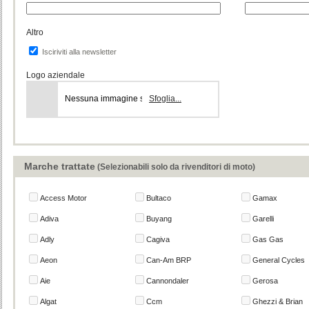
Altro
Isciriviti alla newsletter
Logo aziendale
Nessuna immagine selezionata
Sfoglia...
Marche trattate
(Selezionabili solo da rivenditori di moto)
Access Motor
Bultaco
Gamax
Adiva
Buyang
Garelli
Adly
Cagiva
Gas Gas
Aeon
Can-Am BRP
General Cycles
Aie
Cannondaler
Gerosa
Algat
Ccm
Ghezzi & Brian