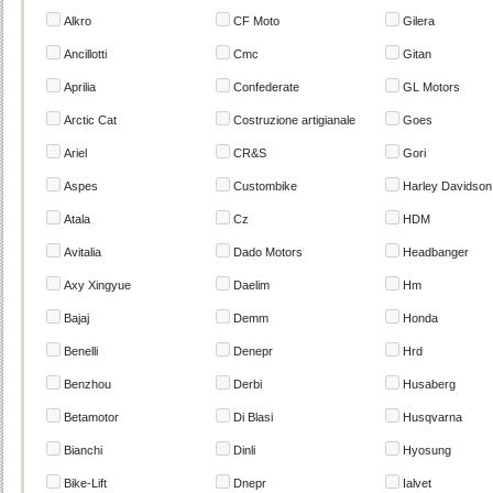
Alkro
CF Moto
Gilera
Ancillotti
Cmc
Gitan
Aprilia
Confederate
GL Motors
Arctic Cat
Costruzione artigianale
Goes
Ariel
CR&S
Gori
Aspes
Custombike
Harley Davidson
Atala
Cz
HDM
Avitalia
Dado Motors
Headbanger
Axy Xingyue
Daelim
Hm
Bajaj
Demm
Honda
Benelli
Denepr
Hrd
Benzhou
Derbi
Husaberg
Betamotor
Di Blasi
Husqvarna
Bianchi
Dinli
Hyosung
Bike-Lift
Dnepr
Ialvet