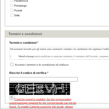
Parabrezza
Portatarga
Puntali
Selle
Termini e condizioni
Termini e condizioni *
Nel presente Accordo per gli utenti sono contenuti i termini e le condizioni che regolano l'util
1.
MotoExchange
potrà modificare in qualsiasi momento il contenuto dell'Accordo, comprese l
dell'Accordo saranno automaticamente efficaci decorsi 7 (sette) giorni dalla data della pubbl
Accetta i termini e le condizioni di utilizzo
2.
Il nostro sito
è il luogo che offre ai propri utenti la possibilità in qualsiasi momento, da qu
e e-mail) al fine di creare comunicazione tra le parti.
Riscrivi il codice di verifica *
3.
La registrazione
al sito e la presentazione di inserzioni d'offerta e richiesta di scambio sono 
4.
Esclusione di responsabilità.
Poiché
MotoExchange
non svolge alcun ruolo di intermediazione o di controllo nelle transazi
tipo a
MotoExchange
nonché ai nostri dipendenti e amministratori.
Captcha sound is enabled, but the pronunciation
4.1
L'uso del servizio
è assunto dall' Utente sotto la sua completa responsabilità.
MotoE
sound package required for the current locale can not be
garanzia circa i risultati ottenuti tramite il servizio e il buon esito delle trattative 
found.
To enable Captcha sound for this locale, please
positivo prima della scadenza dell'annuncio.