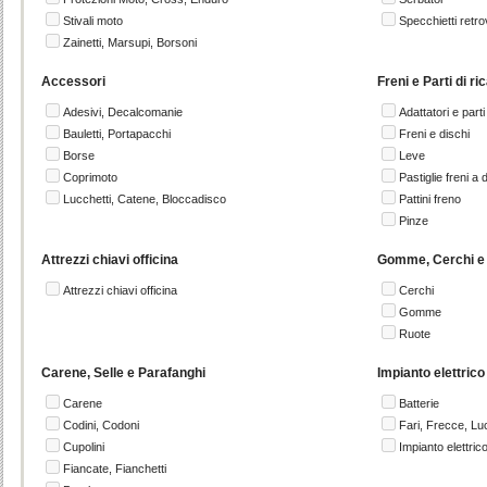
Stivali moto
Specchietti retro
Zainetti, Marsupi, Borsoni
Accessori
Freni e Parti di r
Adesivi, Decalcomanie
Adattatori e parti
Bauletti, Portapacchi
Freni e dischi
Borse
Leve
Coprimoto
Pastiglie freni a 
Lucchetti, Catene, Bloccadisco
Pattini freno
Pinze
Attrezzi chiavi officina
Gomme, Cerchi e
Attrezzi chiavi officina
Cerchi
Gomme
Ruote
Carene, Selle e Parafanghi
Impianto elettrico
Carene
Batterie
Codini, Codoni
Fari, Frecce, Lu
Cupolini
Impianto elettric
Fiancate, Fianchetti