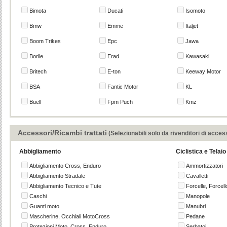
Bimota
Ducati
Isomoto
Bmw
Emme
Italjet
Boom Trikes
Epc
Jawa
Borile
Erad
Kawasaki
Britech
E-ton
Keeway Motor
BSA
Fantic Motor
KL
Buell
Fpm Puch
Kmz
Accessori/Ricambi trattati
(Selezionabili solo da rivenditori di acces
Abbigliamento
Ciclistica e Telaio
Abbigliamento Cross, Enduro
Ammortizzatori
Abbigliamento Stradale
Cavalletti
Abbigliamento Tecnico e Tute
Forcelle, Forcello
Caschi
Manopole
Guanti moto
Manubri
Mascherine, Occhiali MotoCross
Pedane
Protezioni Moto, Cross, Enduro
Serbatoi