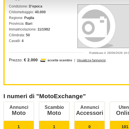
Condizione:
D'epoca
Chilometraggio:
40.000
Regione:
Puglia
Provincia:
Bari
Immatricolazione:
11/1982
Cilindrata:
50
Cavalli:
4
Pubblicato il: 29/06/2026 16:
Prezzo:
€ 2.000
|
Visualizza l'annuncio
I numeri di "MotoExchange"
Annunci
Scambio
Annunci
Uten
Moto
Moto
Accessori
Onli
1
1
0
101