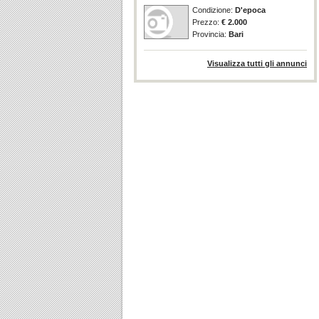
Condizione:
D'epoca
Prezzo:
€ 2.000
Provincia:
Bari
Visualizza tutti gli annunci