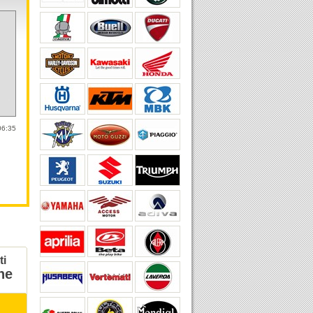
06:35
ti
ne