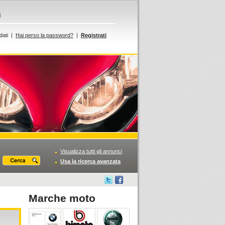
i
dati |
Hai perso la password?
|
Registrati
Visualizza tutti gli annunci
Usa la ricerca avanzata
Marche moto